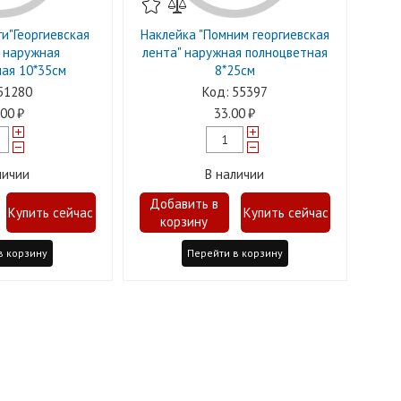
и"Георгиевская
Наклейка "Помним георгиевская
 наружная
лента" наружная полноцветная
ая 10*35см
8*25см
51280
55397
.00
33.00
личии
В наличии
в корзину
Перейти в корзину