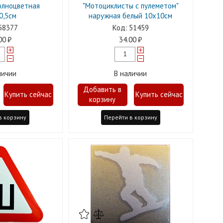
олноцветная
"Мотоциклисты с пулеметом"
0,5см
наружная белый 10х10см
58377
51459
00
34.00
личии
В наличии
в корзину
Перейти в корзину