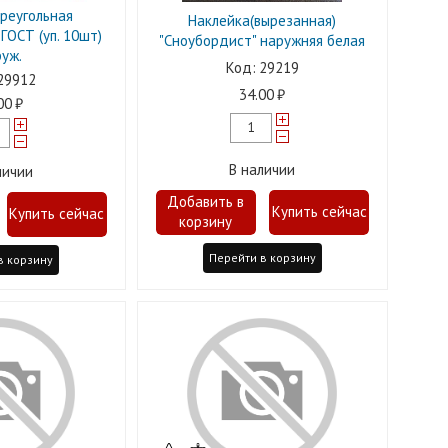
реугольная
Наклейка(вырезанная)
ГОСТ (уп. 10шт)
"Сноубордист" наружняя белая
уж.
29219
29912
34.00
00
В наличии
личии
Перейти в корзину
в корзину