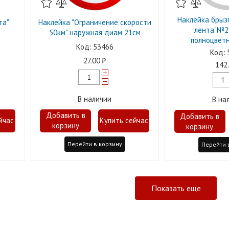
Наклейка брызг
та"
Наклейка "Ограничение скорости
лента"№2
)
50км" наружная диам 21см
полноцветн
53466
27.00
142
В наличии
В на
Перейти в корзину
Перейти 
Показать еще