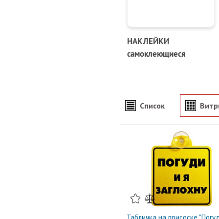
НАКЛЕЙКИ
самоклеющиеся
Список
Витр
Табличка на присоске "Погуд