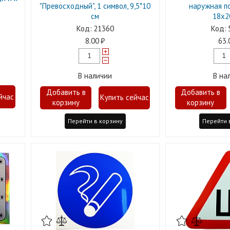
"Превосходный", 1 символ, 9,5*10
наружная п
см
18х2
21360
8.00
63.
В наличии
В на
Перейти в корзину
Перейти 