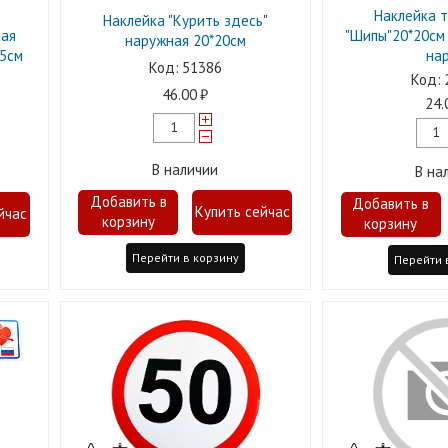
Наклейка т
Наклейка "Курить здесь"
ная
"Шипы"20*20см 
наружная 20*20см
,5см
нар
51386
46.00
24.
В наличии
В на
Перейти в корзину
Перейти 