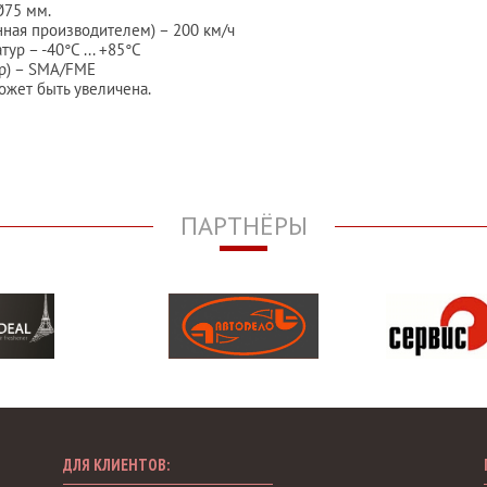
Ø75 мм.
нная производителем) – 200 км/ч
р – -40°C ... +85°C
р) – SMA/FME
может быть увеличена.
ПАРТНЁРЫ
ДЛЯ КЛИЕНТОВ: