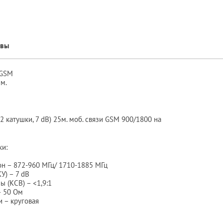
ывы
 GSM
м.
2 катушки, 7 dB) 25м. моб. связи GSM 900/1800 на
ки:
он – 872-960 МГц/ 1710-1885 МГц
У) – 7 dB
 (КСВ) – <1,9:1
– 50 Ом
 – круговая