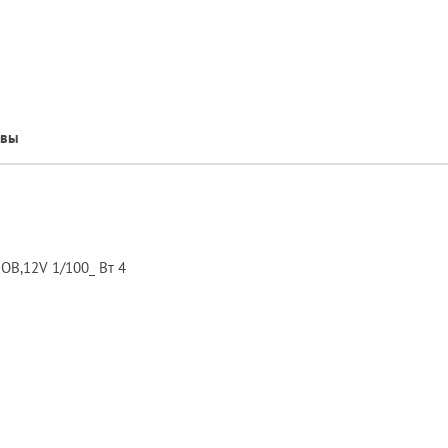
ывы
OB,12V 1/100_ Вт 4