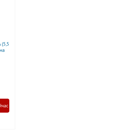
(5,5
 на