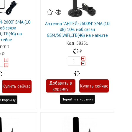
-2600" SMA (10
Антенна "АНТЕЙ-2600M" SMA (10
моб.связи
dB) 10м. моб.связи
,LTE(4G) на
GSM/3G,WiFi,LTE(4G) на магните
тейне
58251
0012
Перейти в корзину
в корзину