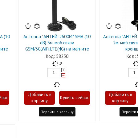
A (10
Антенна "АНТЕЙ-2600M" SMA (10
Антенна "АНТЕЙ-9
dB) 5м. моб.связи
2м. моб.свя
ните
GSM/3G,WiFi,LTE(4G) на магните
кронш
58250
Перейти в корзину
Перейти 