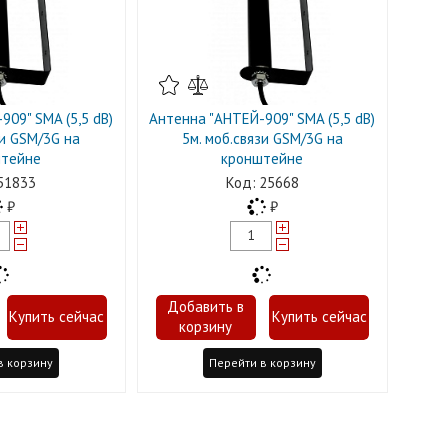
09" SMA (5,5 dB)
Антенна "АНТЕЙ-909" SMA (5,5 dB)
зи GSM/3G на
5м. моб.связи GSM/3G на
тейне
кронштейне
51833
25668
в корзину
Перейти в корзину