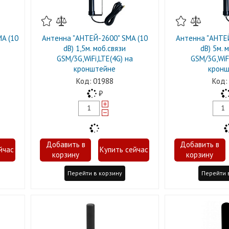
A (10
Антенна "АНТЕЙ-2600" SMA (10
Антенна "АНТЕЙ
dB) 1,5м. моб.связи
dB) 5м. 
GSM/3G,WiFi,LTE(4G) на
GSM/3G,WiFi
кронштейне
кронш
01988
Перейти в корзину
Перейти 