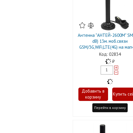
Антенна "АНТЕЙ-2600M" SM
dB) 13м. моб.связи
GSM/3G,WiFi,LTE(4G) на маг
02834
Перейти в корзину