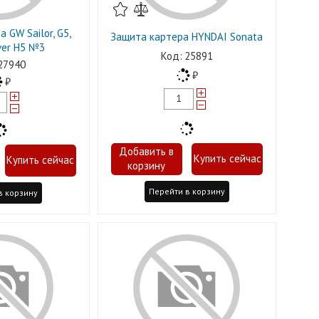
 GW Sаilor, G5,
Защита картера HYNDAI Sonata
ver H5 №3
25891
27940
Перейти в корзину
в корзину