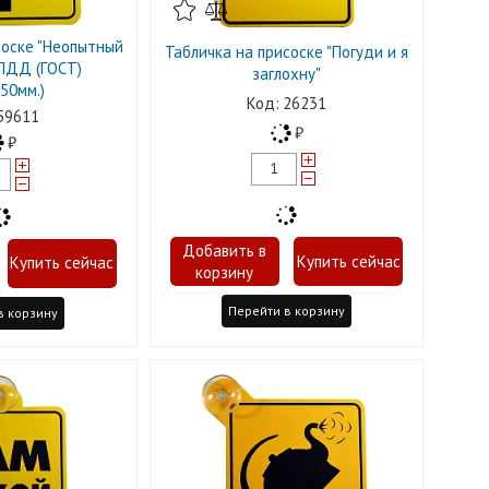
соске "Неопытный
Табличка на присоске "Погуди и я
ПДД (ГОСТ)
заглохну"
50мм.)
26231
59611
Перейти в корзину
в корзину