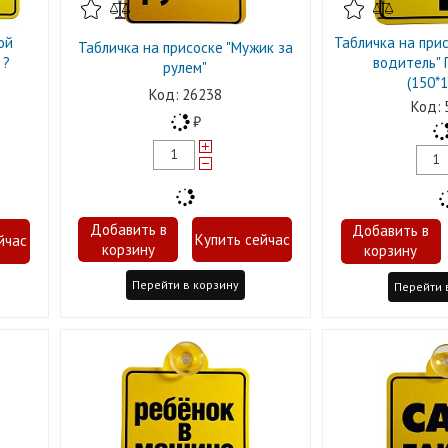
ой
Табличка на при
Табличка на присоске "Мужик за
 ?
водитель" 
рулем"
(150*1
26238
Перейти в корзину
Перейти 