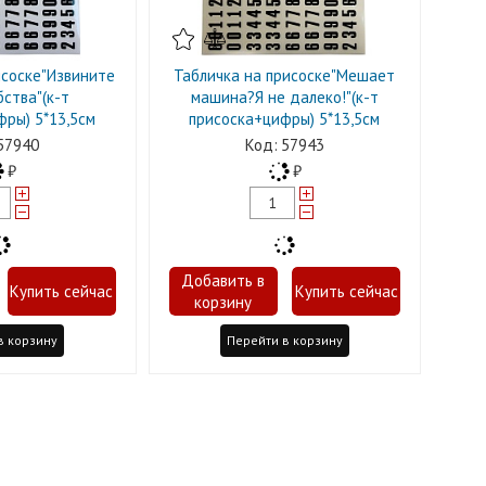
исоске"Извините
Табличка на присоске"Мешает
ства"(к-т
машина?Я не далеко!"(к-т
ры) 5*13,5см
присоска+цифры) 5*13,5см
57940
57943
в корзину
Перейти в корзину