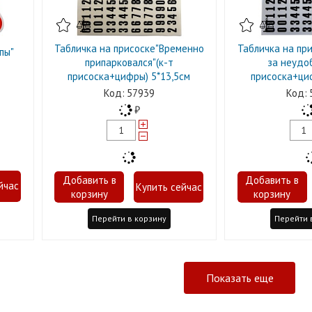
Табличка на присоске"Временно
Табличка на пр
пы"
припарковался"(к-т
за неудоб
присоска+цифры) 5*13,5см
присоска+циф
57939
Перейти в корзину
Перейти 
Показать еще