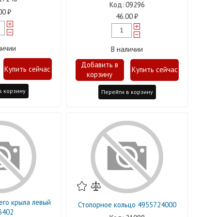
09296
00
46.00
личии
В наличии
в корзину
Перейти в корзину
го крыла левый
Стопорное кольцо 4955724000
3402