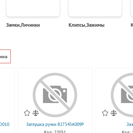
Замки,Личинки
Клипсы,Зажимы
ина
3D010
Заглушка ручки 827343A009P
За
22031