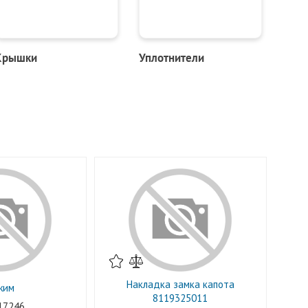
Крышки
Уплотнители
Накладка замка капота
жим
8119325011
17246