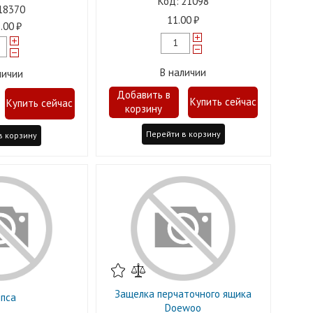
21098
18370
11.00
.00
В наличии
личии
Перейти в корзину
в корзину
Защелка перчаточного ящика
пса
Doewoo