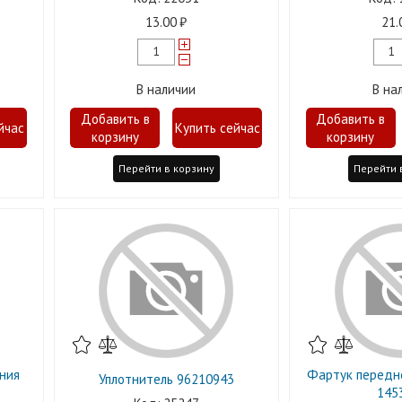
13.00
21.
В наличии
В на
Перейти в корзину
Перейти 
ния
Фартук передне
Уплотнитель 96210943
145