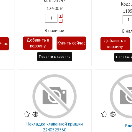
25247
124.00
1185
В наличии
В на
Перейти в корзину
Перейти 
Накладка клапанной крышки
Кли
2240523530