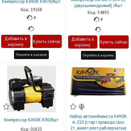
Компрессор КАЧОК К90 N/8шт
(двухцилиндровый) /8шт
19168
54893
Перейти в корзину
Перейти в корзину
Набор автомобилиста КАЧОК
Компрессор КАЧОК К90/8шт
А-210 (старт.провода,трос
2т.,жилет,плот.раб.перчатки)
01825