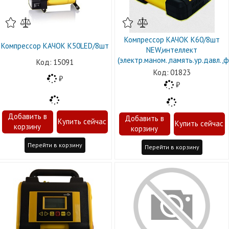
Компрессор КАЧОК К60/8шт
Компрессор КАЧОК К50LED/8шт
NEW,интеллект
(электр.маном.,память.ур.давл.,
15091
01823
Перейти в корзину
Перейти в корзину