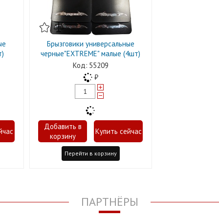
ые
Брызговики универсальные
т)
черные"EXTREME" малые (4шт)
55209
Перейти в корзину
ПАРТНЁРЫ