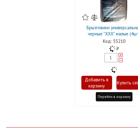
Брызговики универсальн
черные "XXX" малые (4ш
55210
Перейти в корзину