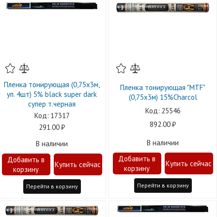
Пленка тонирующая (0,75х3м,
Пленка тонирующая "MTF"
уп. 4шт) 5% black super dark
(0,75х3м) 15%Charcol
супер т.черная
25546
17317
892.00
291.00
В наличии
В наличии
Перейти в корзину
Перейти в корзину