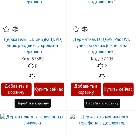
Держатель LCD,GPS,iPad,DVD,
Держатель LCD,GPS,iPad,DVD,
унив. раздвиж.(с крепл.на
унив. раздвиж.(с крепл.на
зеркало )
подголовник.)
57589
57403
Перейти в корзину
Перейти в корзину