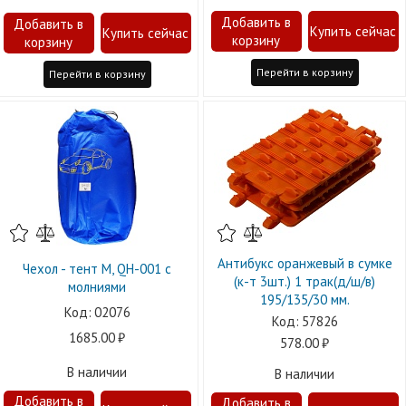
Перейти в корзину
Перейти в корзину
Антибукс оранжевый в сумке
Чехол - тент M, QH-001 с
(к-т 3шт.) 1 трак(д/ш/в)
молниями
195/135/30 мм.
02076
57826
1685.00
578.00
В наличии
В наличии