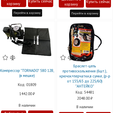
Перейти в корзину
Перейти в корзину
Браслет-цепь
Компрессор "TORNADO" 580 12B,
противоскольжения (6шт.),
(в мешке)
крючок+перчатки,в сумке, (р-р
от 155/65 до 225/60)
01809
"АНТЕЙКО"
54481
1442.00
2048.00
В наличии
В наличии