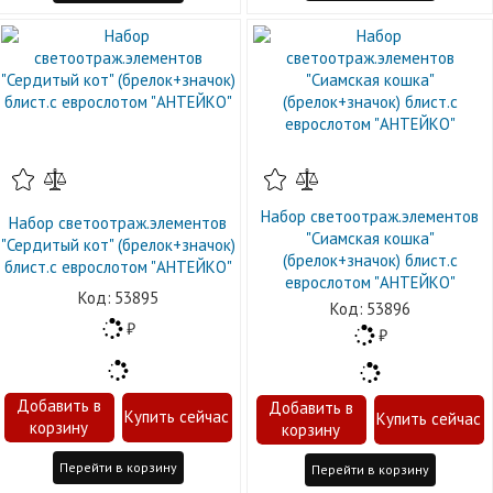
Набор светоотраж.элементов
Набор светоотраж.элементов
"Сиамская кошка"
"Сердитый кот" (брелок+значок)
(брелок+значок) блист.с
блист.с еврослотом "АНТЕЙКО"
еврослотом "АНТЕЙКО"
53895
53896
Перейти в корзину
Перейти в корзину