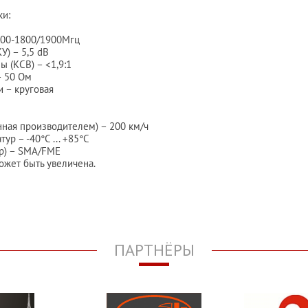
ки:
900-1800/1900Мгц
) – 5,5 dB
 (КСВ) – <1,9:1
– 50 Ом
 – круговая
нная производителем) – 200 км/ч
р – -40°C ... +85°C
р) – SMA/FME
может быть увеличена.
ПАРТНЁРЫ