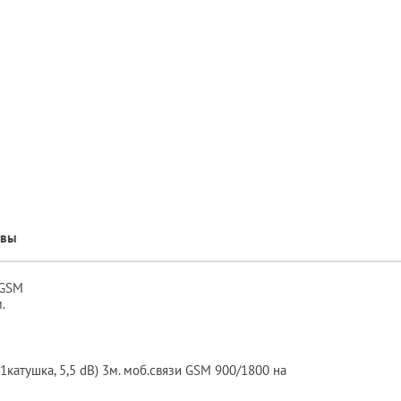
ывы
 GSM
.
1катушка, 5,5 dB) 3м. моб.связи GSM 900/1800 на