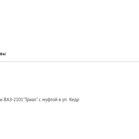
ывы
и ВАЗ-2101"Триал" с муфтой в уп Кедр