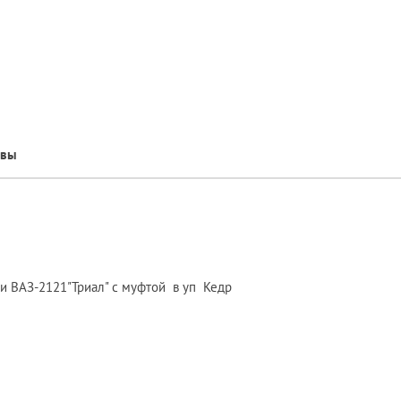
ывы
и ВАЗ-2121"Триал" с муфтой в уп Кедр