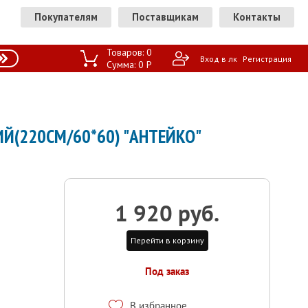
Покупателям
Поставщикам
Контакты
Товаров:
0
Вход в лк
Регистрация
Сумма:
0
P
Й(220СМ/60*60) "АНТЕЙКО"
1 920 руб.
Перейти в корзину
Под заказ
В избранное