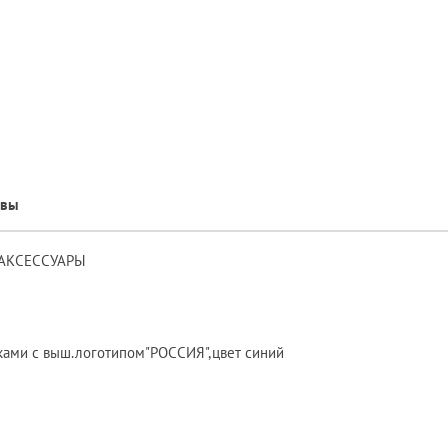
ывы
О АКСЕССУАРЫ
рками с выш.логотипом"РОССИЯ",цвет синий