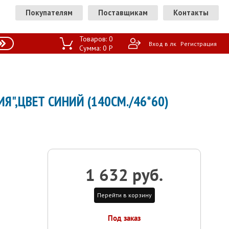
Покупателям
Поставщикам
Контакты
Товаров:
0
Вход в лк
Регистрация
Сумма:
0
P
",ЦВЕТ СИНИЙ (140СМ./46*60)
1 632 руб.
Перейти в корзину
Под заказ