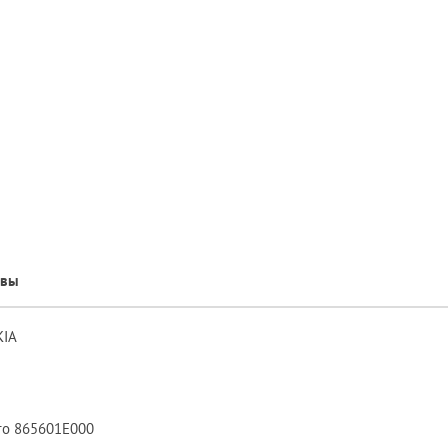
ывы
KIA
еднего 865601E000