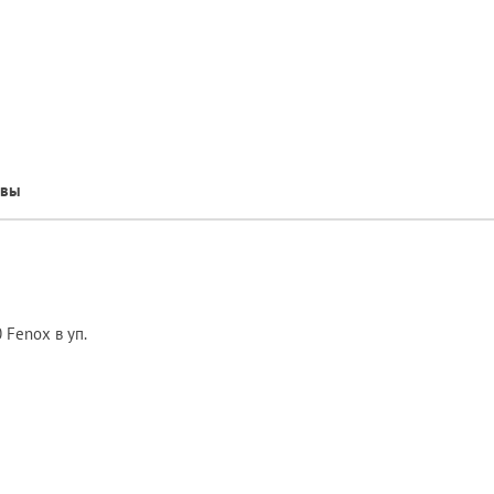
ывы
 Fenox в уп.