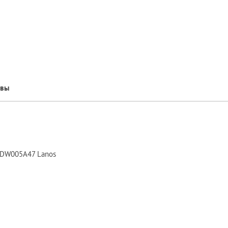
ывы
 DW005A47 Lanos